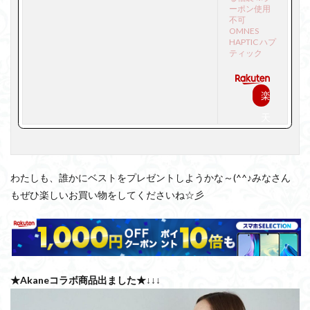
ーポン使用
不可
OMNES
HAPTIC ハプ
ティック
楽
天
で
購
わたしも、誰かにベストをプレゼントしようかな～(^^♪みなさん
入
もぜひ楽しいお買い物をしてくださいね☆彡
★Akaneコラボ商品出ました★↓↓↓