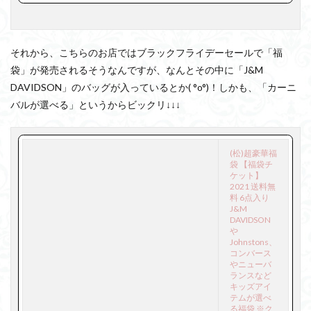
で
購
それから、こちらのお店ではブラックフライデーセールで「福
入
袋」が発売されるそうなんですが、なんとその中に「J&M
DAVIDSON」のバッグが入っているとか( °o°)！しかも、「カーニ
バルが選べる」というからビックリ↓↓↓
(松)超豪華福
袋 【福袋チ
ケット】
2021 送料無
料 6点入り
J&M
DAVIDSON
や
Johnstons、
コンバース
やニューバ
ランスなど
キッズアイ
テムが選べ
る福袋 ※ク