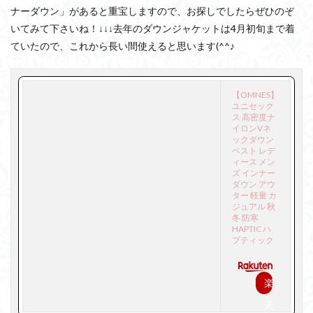
ナーダウン」があると重宝しますので、お探しでしたらぜひのぞ
いてみて下さいね！↓↓↓去年のダウンジャケットは4月初旬まで着
ていたので、これから長い間使えると思います(^^♪
【OMNES】
ユニセック
ス 高密度ナ
イロンVネ
ックダウン
ベスト レデ
ィース メン
ズ インナー
ダウン アウ
ター 軽量 カ
ジュアル 秋
冬 防寒
HAPTIC ハ
プティック
楽
天