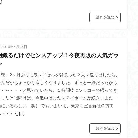
…]
続きを読む
2020年5月25日
羽織るだけでセンスアップ！今夜再販の人気ガウ
ン
今朝、2ヶ月ぶりにランドセルを背負った２人を送り出したら、
なんだかちょっぴり寂しくなりました。ずっと一緒だったから
な～～・・・と思っていたら、１時間後にソッコーで帰ってき
ました(^^;)聞けば、今週中はまだステイホームが続き、また一
緒にいるらしい（笑） でもいよいよ、東京も宣言解除の方向
・・・◔_ […]
続きを読む