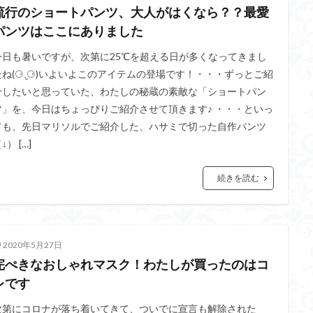
流行のショートパンツ、大人がはくなら？？最愛
パンツはここにありました
今日も暑いですが、次第に25℃を超える日が多くなってきまし
たね(⚆.̮⚆)いよいよこのアイテムの登場です！・・・ずっとご紹
介したいと思っていた、わたしの秘蔵の素敵な「ショートパン
ツ」を、今日はちょっぴりご紹介させて頂きます♪ ・・・といっ
ても、先日マリソルでご紹介した、ハサミで切った自作パンツ
↓） […]
続きを読む
2020年5月27日
完ぺきなおしゃれマスク！わたしが買ったのはコ
レです
次第にコロナが落ち着いてきて、ついでに宣言も解除された