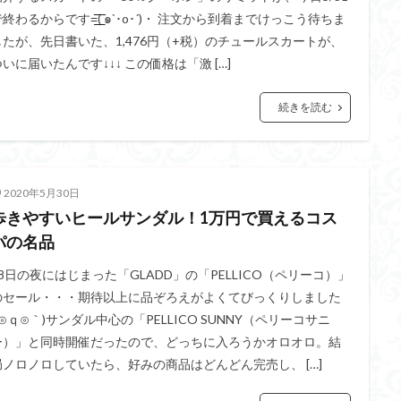
終わるからです=͟͟͞͞( ๑`･o･´)・ 注文から到着までけっこう待ちま
したが、先日書いた、1,476円（+税）のチュールスカートが、
ついに届いたんです↓↓↓ この価格は「激 […]
続きを読む
2020年5月30日
歩きやすいヒールサンダル！1万円で買えるコス
パの名品
28日の夜にはじまった「GLADD」の「PELLICO（ペリーコ）」
のセール・・・期待以上に品ぞろえがよくてびっくりしました
´⊙ｑ⊙｀)サンダル中心の「PELLICO SUNNY（ペリーコサニ
ー）」と同時開催だったので、どっちに入ろうかオロオロ。結
局ノロノロしていたら、好みの商品はどんどん完売し、 […]