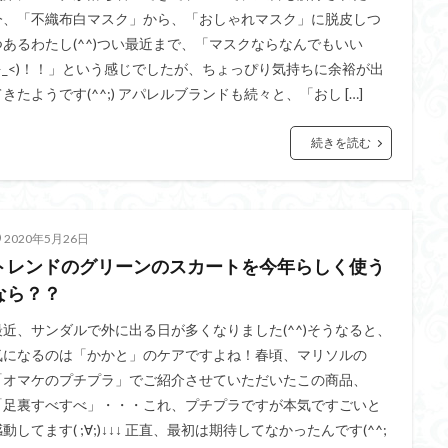
今、「不織布白マスク」から、「おしゃれマスク」に脱皮しつ
つあるわたし(^^)つい最近まで、「マスクならなんでもいい
(>_<)！！」という感じでしたが、ちょっぴり気持ちに余裕が出
てきたようです(^^;) アパレルブランドも続々と、「おし […]
続きを読む
2020年5月26日
トレンドのグリーンのスカートを今年らしく使う
なら？？
最近、サンダルで外に出る日が多くなりました(^^)そうなると、
気になるのは「かかと」のケアですよね！春頃、マリソルの
「オマケのプチプラ」でご紹介させていただいたこの商品、
「足裏すべすべ」・・・これ、プチプラですが本気ですごいと
動してます( ;∀;)↓↓↓ 正直、最初は期待してなかったんです(^^;