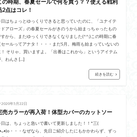
この時期、春夏セールで何を買う？？使える戦利
品2点はコレ！
今日はちょっとゆっくりできると思っていたのに、「ユナイテ
ッドアローズ」の春夏セールがきのうから始まっちゃったもの
ですから、またゆっくりできなくなりました(^^;)この時期に春
夏セールってアナタ！・・・まだ5月。梅雨も始まっていないの
に！ そりゃ、買いますよ。「出番はこれから」というアイテム
、わんさ […]
続きを読む
2020年5月22日
完売カラーが再入荷！体型カバーのカットソー
今日は、ちょっと急いで書いて更新しました！！*三(
o•ᴗ•)o・・・なぜなら、先日ご紹介したにもかかわらず、ずっ