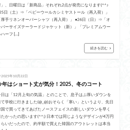
荷」、日曜日は「新商品」それぞれ2点が発売になります(^^♪
●25日（土）⇒「ベビーウールカシミヤストール（再入荷）」
「厚手リネンオーバーシャツ（再入荷）」 ●26日（日）⇒「オ
ーバーサイズテーラードジャケット（新）」「プレミアムウー
ハーフ […]
続きを読む
2025年10月22日
今年はショート丈が気分！2025、冬のコート
今日は「12月上旬の気温」とのことで、息子はぶ厚いダウンを
着て学校に行きました(@_@)おそらく「寒い」というより、先日
韓国で買ってきてあげたノースフェイスの新しいダウンを早く
着たかったの思います(^^;) 日本では同じようなデザインが4万円
くらいだったので、約半額で買えた韓国のアウトレットは本当