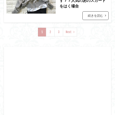
す？？人気のあのスカート
をはく場合
続きを読む
1
2
3
Next