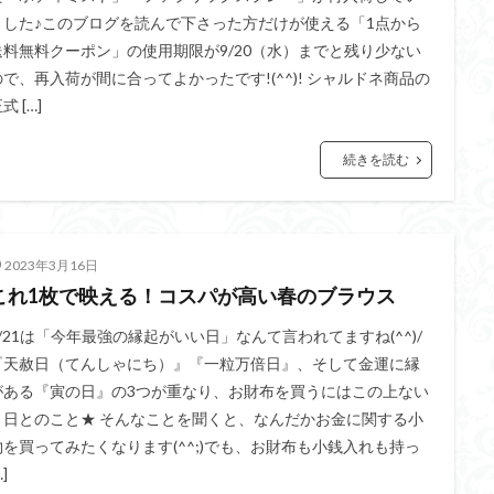
ました♪このブログを読んで下さった方だけが使える「1点から
送料無料クーポン」の使用期限が9/20（水）までと残り少ない
ので、再入荷が間に合ってよかったです!(^^)! シャルドネ商品の
式 […]
続きを読む
2023年3月16日
これ1枚で映える！コスパが高い春のブラウス
3/21は「今年最強の縁起がいい日」なんて言われてますね(^^)/
『天赦日（てんしゃにち）』『一粒万倍日』、そして金運に縁
がある『寅の日』の3つが重なり、お財布を買うにはこの上ない
１日とのこと★ そんなことを聞くと、なんだかお金に関する小
物を買ってみたくなります(^^;)でも、お財布も小銭入れも持っ
…]