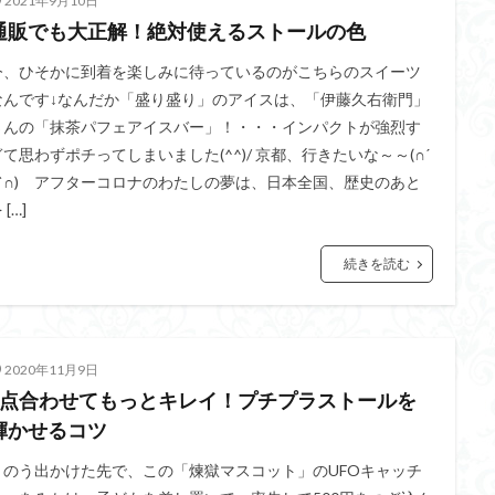
2021年9月10日
通販でも大正解！絶対使えるストールの色
今、ひそかに到着を楽しみに待っているのがこちらのスイーツ
なんです↓なんだか「盛り盛り」のアイスは、「伊藤久右衛門」
さんの「抹茶パフェアイスバー」！・・・インパクトが強烈す
ぎて思わずポチってしまいました(^^)/ 京都、行きたいな～～(∩ˊ
꒳ˋ∩) アフターコロナのわたしの夢は、日本全国、歴史のあと
 […]
続きを読む
2020年11月9日
2点合わせてもっとキレイ！プチプラストールを
輝かせるコツ
きのう出かけた先で、この「煉獄マスコット」のUFOキャッチ