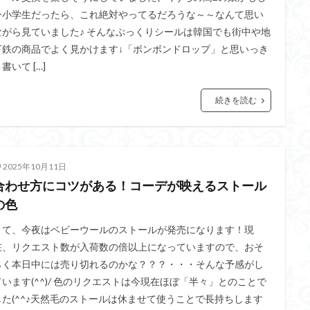
今小学生だったら、これ絶対やってるだろうな～～なんて思い
ながら見ていました♪ そんなぷっくりシールは韓国でも街中や地
下鉄の商品でよく見かけます↓「ボンボンドロップ」と思いっき
書いて […]
続きを読む
2025年10月11日
合わせ方にコツがある！コーデが映えるストール
の色
さて、今夜はベビーウールのストールが発売になります！現
在、リクエスト数が入荷数の倍以上になっていますので、おそ
らく本日中には売り切れるのかな？？？・・・そんな予感がし
ています(^^)/ 色のリクエストは今現在ほぼ「半々」とのことで
した(^^♪天然毛のストールは休ませて使うことで長持ちします