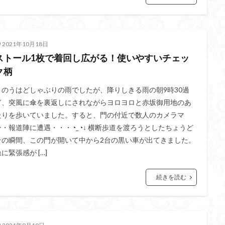
2021年10月18日
ストール1枚で着回し広がる！使いやすいチェッ
ク柄
きのうはどしゃぶりの雨でしたが、降りしきる雨の朝9時30過
ぎ、突風に傘を裏返しにされながらヨロヨロと赤坂御用地のあ
たりを歩いていました。すると、門の付近で数人のカメラマ
ン・報道陣に遭遇・・・◔_◔↓ 横断歩道を渡ろうとしたちょうど
その瞬間、この門が開いて中から2台の黒い車が出てきました。
に緊張感が […]
続きを読む