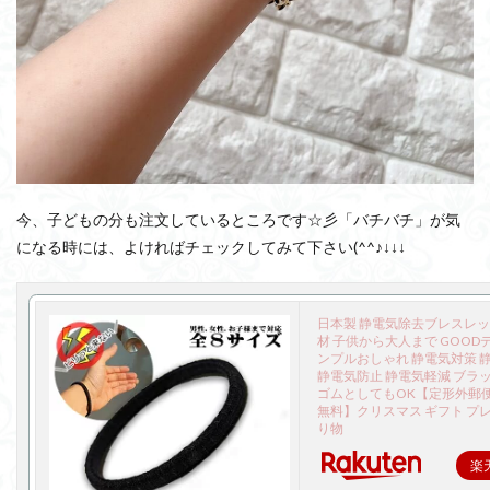
今、子どもの分も注文しているところです☆彡「バチバチ」が気
になる時には、よければチェックしてみて下さい(^^♪↓↓↓
日本製 静電気除去ブレスレッ
材 子供から大人まで GOOD
ンプルおしゃれ 静電気対策 
静電気防止 静電気軽減 ブラッ
ゴムとしてもOK【定形外郵便
無料】クリスマス ギフト プレ
り物
楽