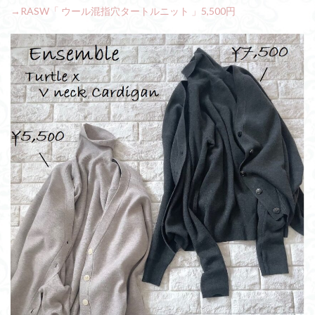
→RASW「 ウール混指穴タートルニット 」5,500円