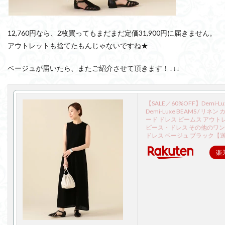
12,760円なら、2枚買ってもまだまだ定価31,900円に届きません。
アウトレットも捨てたもんじゃないですね★
ベージュが届いたら、またご紹介させて頂きます！↓↓↓
【SALE／60%OFF】Demi-Lu
Demi-Luxe BEAMS / リネ
ード ドレス ビームス アウト
ピース・ドレス その他のワ
ドレス ベージュ ブラック【
楽