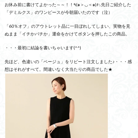
お休み前に書けてよかった～～！！٩(๑＞◡＜๑)۶:.先日ご紹介した
「デミルクス」のワンピースが今朝届いたのです（泣）
「60％オフ」のアウトレット品に一目ぼれしてしまい、実物を見
ぬまま「イチかバチか」運命をかけてボタンを押したこの商品。
・・・最初に結論を書いちゃいます(^^)
先ほど、色違いの「ベージュ」をリピート注文しました♪・・・感
想はそれがすべて。間違いなく大当たりの商品でした★