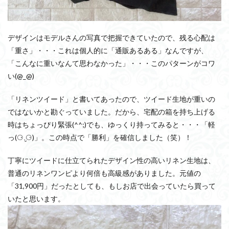
デザインはモデルさんの写真で把握できていたので、残る心配は
「重さ」・・・これは個人的に「通販あるある」なんですが、
「こんなに重いなんて思わなかった」・・・このパターンがコワ
い(@_@)
「リネンツイード」と書いてあったので、ツイード生地が重いの
ではないかと勘ぐっていました。だから、宅配の箱を持ち上げる
時はちょっぴり緊張(^^;)でも、ゆっくり持ってみると・・・「軽
っ(⚆.̮⚆)」。この時点で「勝利」を確信しました（笑）！
丁寧にツイードに仕立てられたデザイン性の高いリネン生地は、
普通のリネンワンピより何倍も高級感がありました。元値の
「31,900円」だったとしても、もしお店で出会っていたら買って
いたと思います。