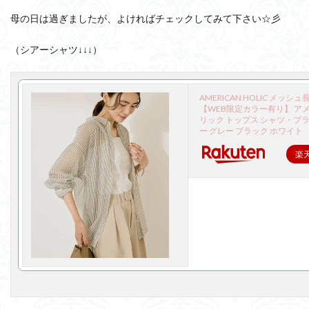
母の日は過ぎましたが、よければチェックしてみて下さい☆彡
（シアーシャツ↓↓↓）
AMERICAN HOLIC メッシ
【WEB限定カラー有り】 アメ
リック トップス シャツ・ブラ
ー グレー ブラック ホワイト
楽