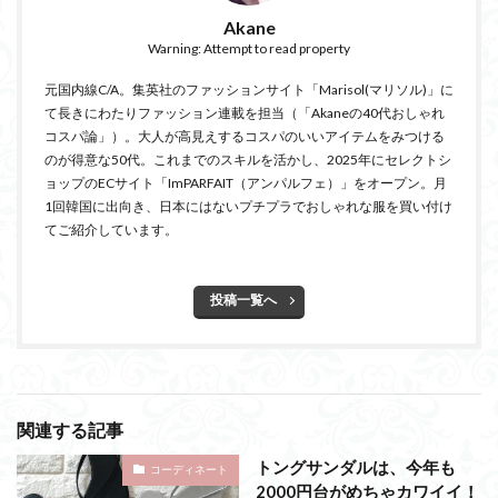
Akane
Warning: Attempt to read property
元国内線C/A。集英社のファッションサイト「Marisol(マリソル)」に
て長きにわたりファッション連載を担当（「Akaneの40代おしゃれ
コスパ論」）。大人が高見えするコスパのいいアイテムをみつける
のが得意な50代。これまでのスキルを活かし、2025年にセレクトシ
ョップのECサイト「ImPARFAIT（アンパルフェ）」をオープン。月
1回韓国に出向き、日本にはないプチプラでおしゃれな服を買い付け
てご紹介しています。
投稿一覧へ
関連する記事
トングサンダルは、今年も
コーディネート
2000円台がめちゃカワイイ！