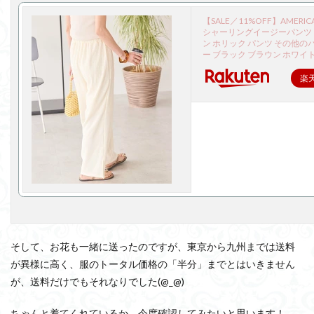
【SALE／11%OFF】AMERICA
シャーリングイージーパンツ
ン ホリック パンツ その他の
ー ブラック ブラウン ホワイ
楽
そして、お花も一緒に送ったのですが、東京から九州までは送料
が異様に高く、服のトータル価格の「半分」までとはいきません
が、送料だけでもそれなりでした(@_@)
ちゃんと着てくれているか、今度確認してみたいと思います！