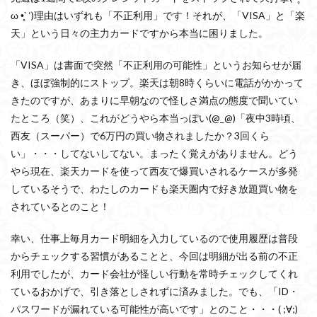
ω •̥` ‘)理由はいずれも「不正利用」です！それが、「VISA」と「楽
天」という日々の主力カードですから本当に困りました。
「VISA」は書面で突然「不正利用の可能性」というお知らせが届
き、ほぼ強制的にストップ。楽天は朝8時くらいに電話がかかって
きたのですが、あまりに早朝なので怪しさ満点の態度で聞いてい
たところ（笑）、これがどうやら本当っぽい(@_@)「夜中3時頃、
西友（スーパー）で6万円の買い物されましたか？3回くら
い」・・・してないしてない。まったく覚えがありません。どう
やら現在、楽天カードを使って西友で爆買いされるケースが多発
しているそうで、わたしのカードも楽天圏内で好き放題買い物を
されているとのこと！
幸い、仕事上毎月カード明細を入力しているので使用履歴は普段
からチェックする習慣があることと、今回は明細が出る前の不正
利用でしたが、カード会社が怪しい行動を常時チェックしてくれ
ているおかげで、引き落としされずに済みました。でも、「ID・
パスワードが漏れている可能性が高いです」とのこと・・・( ;∀;)