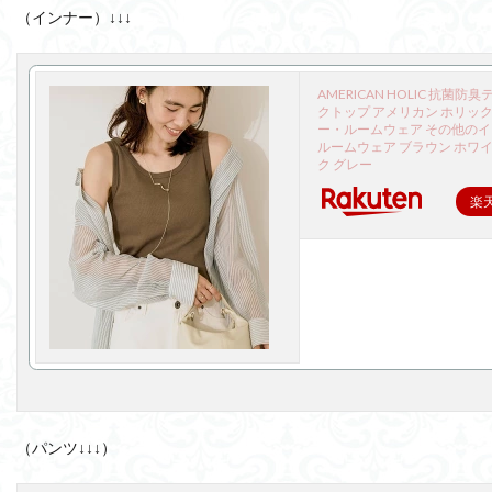
（インナー）↓↓↓
AMERICAN HOLIC 抗菌防
クトップ アメリカン ホリック
ー・ルームウェア その他の
ルームウェア ブラウン ホワイ
ク グレー
楽
（パンツ↓↓↓）