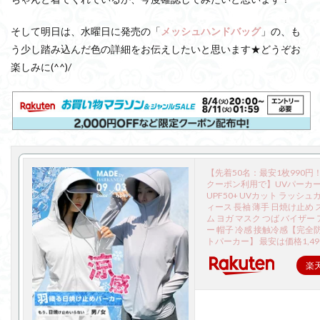
そして明日は、水曜日に発売の「
メッシュハンドバッグ
」の、も
う少し踏み込んだ色の詳細をお伝えしたいと思います★どうぞお
楽しみに(^^)/
【先着50名：最安1枚990円
クーポン利用で】UVパーカー 
UPF50+ UVカット ラッシュ
ィース 長袖 薄手 日焼け止め 
ム ヨガ マスク つば バイザー
ー 帽子 冷感 接触冷感【完全
トパーカー】 最安は価格1,4
楽