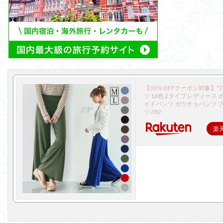
【30％OFFクーポン対象】
ツ 16色 2タイプ レディース 
イドパンツ ガウチョパンツ 
ツ //8//
楽