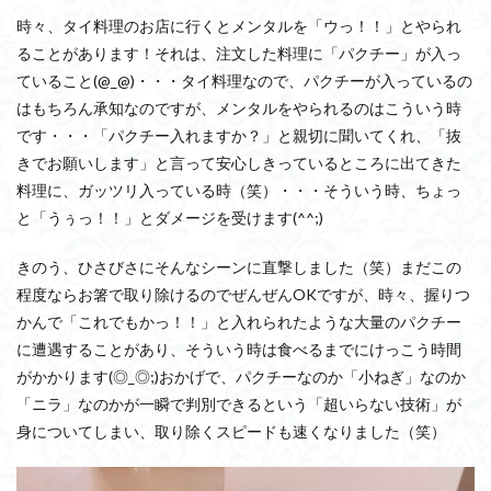
時々、タイ料理のお店に行くとメンタルを「ウっ！！」とやられ
ることがあります！それは、注文した料理に「パクチー」が入っ
ていること(@_@)・・・タイ料理なので、パクチーが入っているの
はもちろん承知なのですが、メンタルをやられるのはこういう時
です・・・「パクチー入れますか？」と親切に聞いてくれ、「抜
きでお願いします」と言って安心しきっているところに出てきた
料理に、ガッツリ入っている時（笑）・・・そういう時、ちょっ
と「うぅっ！！」とダメージを受けます(^^;)
きのう、ひさびさにそんなシーンに直撃しました（笑）まだこの
程度ならお箸で取り除けるのでぜんぜんOKですが、時々、握りつ
かんで「これでもかっ！！」と入れられたような大量のパクチー
に遭遇することがあり、そういう時は食べるまでにけっこう時間
がかかります(◎_◎;)おかげで、パクチーなのか「小ねぎ」なのか
「ニラ」なのかが一瞬で判別できるという「超いらない技術」が
身についてしまい、取り除くスピードも速くなりました（笑）