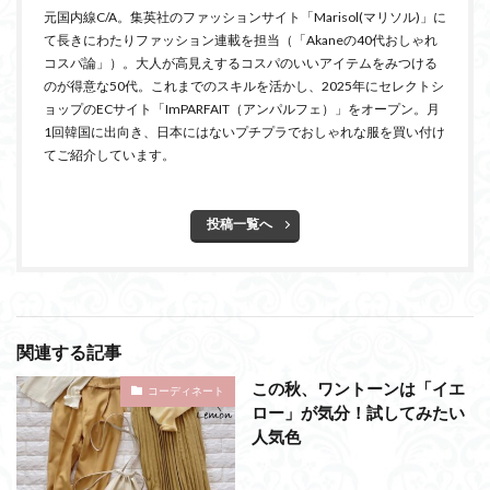
元国内線C/A。集英社のファッションサイト「Marisol(マリソル)」に
て長きにわたりファッション連載を担当（「Akaneの40代おしゃれ
コスパ論」）。大人が高見えするコスパのいいアイテムをみつける
のが得意な50代。これまでのスキルを活かし、2025年にセレクトシ
ョップのECサイト「ImPARFAIT（アンパルフェ）」をオープン。月
1回韓国に出向き、日本にはないプチプラでおしゃれな服を買い付け
てご紹介しています。
投稿一覧へ
関連する記事
この秋、ワントーンは「イエ
コーディネート
ロー」が気分！試してみたい
人気色