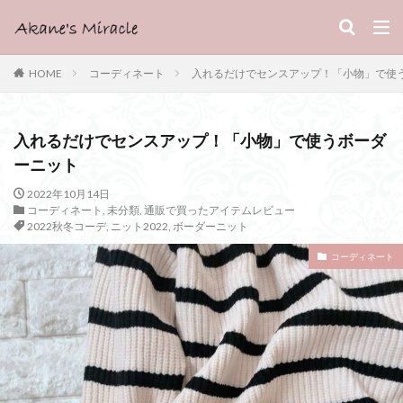
HOME
コーディネート
入れるだけでセンスアップ！「小物」で使
入れるだけでセンスアップ！「小物」で使うボーダ
ーニット
2022年10月14日
コーディネート
,
未分類
,
通販で買ったアイテムレビュー
2022秋冬コーデ
,
ニット2022
,
ボーダーニット
コーディネート