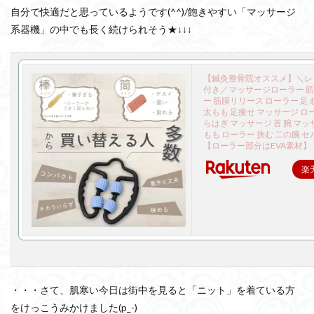
自分で快適だと思っているようです(^^)/飽きやすい「マッサージ
系器機」の中でも長く続けられそう★↓↓↓
【鍼灸整骨院オススメ】＼レ
付き／マッサージローラー 
ー 筋膜リリース ローラー 足 
太もも 足痩せ マッサージ ロ
らはぎ マッサージ 首 腕 マッ
もも ローラー 挟む 二の腕 
【ローラー部分はEVA素材】
楽
・・・さて、肌寒い今日は街中を見ると「ニット」を着ている方
をけっこうみかけました(p_-)