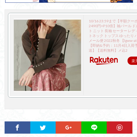
10/16 23:59まで【半額ク
2490円×P10倍】袖パール 
ト ニット 長袖 セーター レデ
トネック トップス ゆったり 
メール便 2022秋冬 【lgww-at
【即納&予約：11月4日入荷
送】【送料無料】メ込2
楽