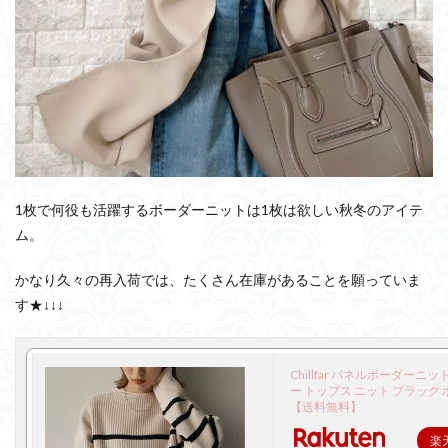
1枚で何役も活躍するボーダーニットは1枚は欲しい秋冬のアイテ
ム。
かなり久々の再入荷では、たくさん在庫があることを願っていま
す★↓↓↓
Chillfar パネルボーダーニ
ー トップス ニット ブラック
【送料無料】
楽