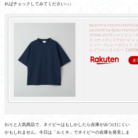
ればチェックしてみてください↓↓↓
BEAUTY & YOUTH UNITED 
LACOSTE for BEAUTY&YO
1TONE S/S T/Tシャツ ビ
ス ユナイテッドアローズ トッ
トソー・Tシャツ ホワイト グ
ュ グリーン ネイビー【送料
楽
わりと人気商品で、ネイビーはもしかしたら在庫がみつけにくい
かもしれません。今日は「ルミネ」でネイビーの在庫を発見しま