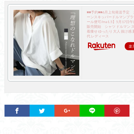
■■予約■■6月上旬発送予定
ーンスキッパードルマンブラ
ール便可/ma1.5】5月17日
販売開始 シャツ ドルマン 
着痩せ ゆったり 大人 抜け感 夏 
代 レディース
楽