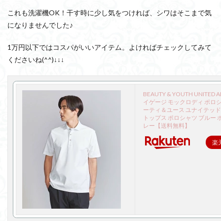
これも洗濯機OK！干す時に少し気をつければ、シワはそこまで気
になりませんでした♪
1万円以下ではコスパがいいアイテム。よければチェックしてみて
くださいね(^^)↓↓↓
BEAUTY & YOUTH UNITED 
イゲージ モックロディ ポロシ
ーティ＆ユース ユナイテッ
トップス ポロシャツ ブルー 
レー【送料無料】
楽