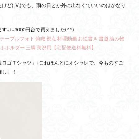
ど( ;∀;)でも、雨の日とか外に出なくていいのはかなり
↓↓3000円台で買えました(^^)
ーブルフォト 俯瞰 視点 料理動画 お絵書き 書道 編み物
スマホホルダー 三脚 実況用【宅配便送料無料】
段ロゴＴシャツ」↓これほんとにオシャレで、今ものすご
推し」！