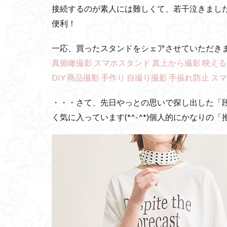
接続するのが素人には難しくて、若干泣きましたけ
便利！
一応、買ったスタンドをシェアさせていただきます↓
真俯瞰撮影 スマホスタンド 真上から撮影 映えるテ
DIY 商品撮影 手作り 自撮り撮影 手振れ防止 
・・・さて、先日やっとの思いで探し出した「
く気に入っています(*^-^*)個人的にかなりの「