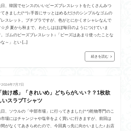
先日、韓国でセンスのいいビーズブレスレットをたくさんみつ
けてきました(^^)↓手首にサッとはめるだけのシンプルなゴムの
ブレスレット。プチプラですが、色がとにかくオシャレなんで
す☆彡 夏から秋まで、わたしはほぼ毎日のようにつけていま
す。ゴムのビーズブレスレット↓「ビーズはあまり使ったことな
な～」とい […]
続きを読む
2026年7月7日
「抜け感」「きれいめ」どちらがいい？？1枚欲
しいスラブTシャツ
先日、ソウルの「中部市場」に行ってきました(^^)乾物専門のこ
の市場にはチャンジャや塩辛をよく買いに行きますが、前回は
時間がなくてあきらめたので、今回真っ先に向かいました♪ お店