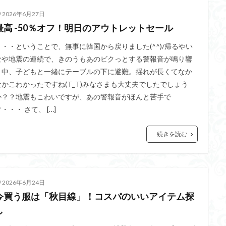
2026年6月27日
最高 -50％オフ！明日のアウトレットセール
・・・ということで、無事に韓国から戻りました(^^)/帰るやい
なや地震の連続で、きのうもあのビクっとする警報音が鳴り響
く中、子どもと一緒にテーブルの下に避難。揺れが長くてなか
なかこわかったですね(T_T)みなさまも大丈夫でしたでしょう
か？？地震もこわいですが、あの警報音がほんと苦手で
・・・ さて、 […]
続きを読む
2026年6月24日
今買う服は「秋目線」！コスパのいいアイテム探
し