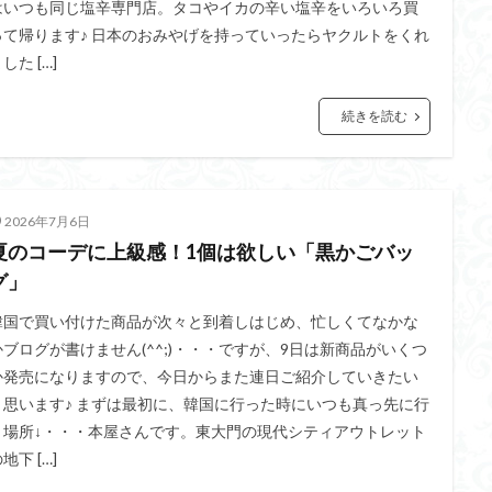
はいつも同じ塩辛専門店。タコやイカの辛い塩辛をいろいろ買
って帰ります♪ 日本のおみやげを持っていったらヤクルトをくれ
した […]
続きを読む
2026年7月6日
夏のコーデに上級感！1個は欲しい「黒かごバッ
グ」
韓国で買い付けた商品が次々と到着しはじめ、忙しくてなかな
かブログが書けません(^^;)・・・ですが、9日は新商品がいくつ
か発売になりますので、今日からまた連日ご紹介していきたい
と思います♪ まずは最初に、韓国に行った時にいつも真っ先に行
く場所↓・・・本屋さんです。東大門の現代シティアウトレット
地下 […]