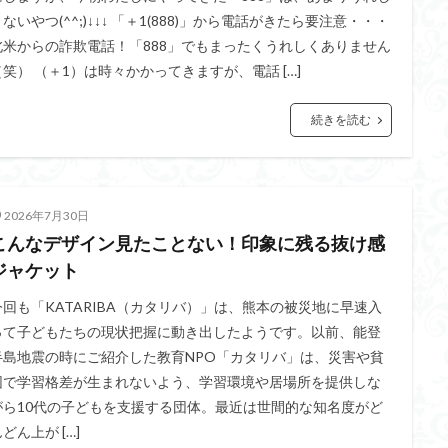
ないやつ(^^;)↓↓↓ 「＋1(888)」から電話がきたら要注意・・・
北米からの詐欺電話！「888」でもまったくうれしくありません
（笑） （＋1）は時々かかってきますが、電話 […]
続きを読む
2026年7月30日
こんなデザイン見たことない！印象に残る抜け感
ジャケット
今回も「KATARIBA（カタリバ）」は、熊本の被災地に早速入
って子どもたちの現状把握に動き出したようです。以前、能登
半島地震の時にご紹介した教育NPO「カタリバ」は、災害や貧
困で学習格差が生まれないよう、学習環境や居場所を提供しな
がら10代の子どもを支援する団体。最近は世間的な知名度がど
どん上が […]